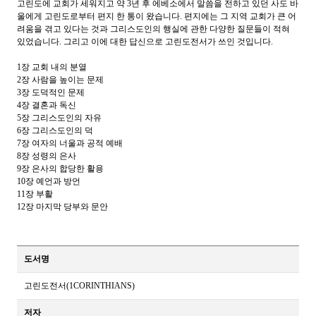
고린도에 교회가 세워지고 약
3
년 후 에베소에서 말씀을 전하고 있던 사도 바
울에게 고린도로부터 편지 한 통이 왔습니다
.
편지에는 그 지역 교회가 큰 어
려움을 겪고 있다는 것과 그리스도인의 행실에 관한 다양한 질문들이 적혀
있었습니다
.
그리고 이에 대한 답신으로 고린도전서가 쓰인 것입니다
.
1
장 교회 내의 분열
2
장 사람을 높이는 문제
3
장 도덕적인 문제
4
장 결혼과 독신
5
장 그리스도인의 자유
6
장 그리스도인의 덕
7
장 여자의 너울과 공적 예배
8
장 성령의 은사
9
장 은사의 합당한 활용
10
장 예언과 방언
11
장 부활
12
장 마지막 당부와 문안
도서명
고린도전서(1CORINTHIANS)
저자