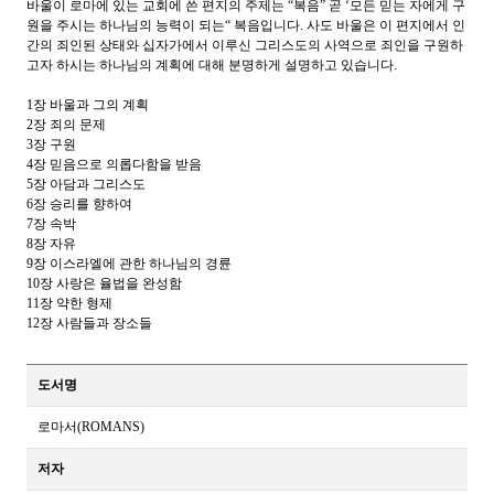
바울이 로마에 있는 교회에 쓴 편지의 주제는
“
복음
”
곧
‘
모든 믿는 자에게 구
원을 주시는 하나님의 능력이 되는
“
복음입니다
.
사도 바울은 이 편지에서 인
간의 죄인된 상태와 십자가에서 이루신 그리스도의 사역으로 죄인을 구원하
고자 하시는 하나님의 계획에 대해 분명하게 설명하고 있습니다
.
1
장 바울과 그의 계획
2
장 죄의 문제
3
장 구원
4
장 믿음으로 의롭다함을 받음
5
장 아담과 그리스도
6
장 승리를 향하여
7
장 속박
8
장 자유
9
장 이스라엘에 관한 하나님의 경륜
10
장 사랑은 율법을 완성함
11
장 약한 형제
12
장 사람들과 장소들
도서명
로마서(ROMANS)
저자