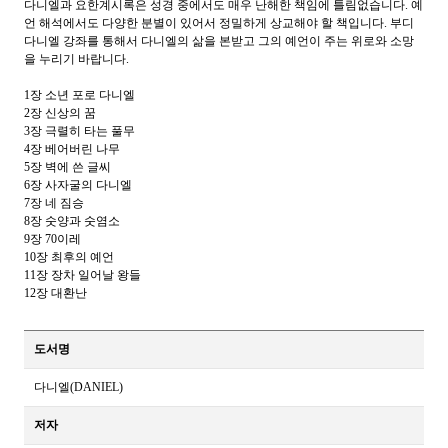
다니엘과 요한계시록은 성경 중에서도 매우 난해한 책임에 틀림없습니다
.
예
언 해석에서도 다양한 분별이 있어서 정밀하게 상교해야 할 책입니다
.
부디
다니엘 강좌를 통해서 다니엘의 삶을 본받고 그의 예언이 주는 위로와 소망
을 누리기 바랍니다
.
1
장 소년 포로 다니엘
2
장 신상의 꿈
3
장 극렬히 타는 풀무
4
장 베어버린 나무
5
장 벽에 쓴 글씨
6
장 사자굴의 다니엘
7
장 네 짐승
8
장 숫양과 숫염소
9
장
70
이레
10
장 최후의 예언
11
장 장차 일어날 왕들
12
장 대환난
도서명
다니엘(DANIEL)
저자