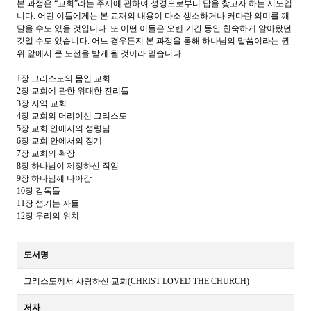
본 과정은
“
교회
”
라는 주제에 관하여 성경으로부터 답을 찾고자 하는 시도입
니다
.
어떤 이들에게는 본 교재의 내용이 다소 생소하거나 커다란 의미를 깨
달을 수도 있을 것입니다
.
또 어떤 이들은 오랜 기간 동안 친숙하게 알아왔던
것일 수도 있습니다
.
어느 경우든지 본 과정을 통해 하나님의 말씀이라는 권
위 앞에서 큰 도전을 받게 될 것이라 믿습니다
.
1
장 그리스도의 몸인 교회
2
장 교회에 관한 위대한 진리들
3
장 지역 교회
4
장 교회의 머리이신 그리스도
5
장 교회 안에서의 성령님
6
장 교회 안에서의 징계
7
장 교회의 확장
8
장 하나님이 제정하신 직임
9
장 하나님께 나아감
10
장 감독들
11
장 섬기는 자들
12
장 우리의 위치
도서명
그리스도께서 사랑하신 교회(CHRIST LOVED THE CHURCH)
저자