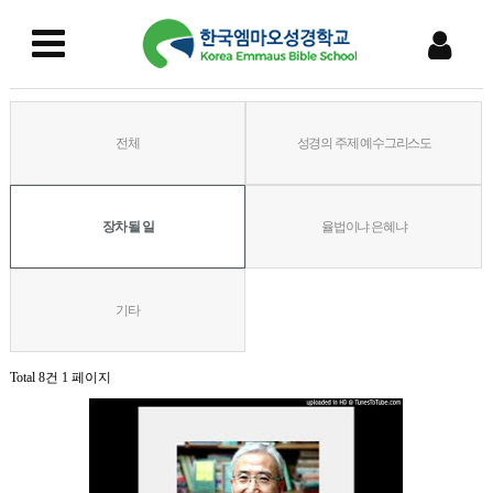
전체
성경의 주제 예수그리스도
장차 될 일
율법이냐 은혜냐
기타
Total 8건
1 페이지